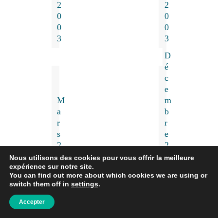
2
2
0
0
0
0
3
3
D
é
c
e
M
m
a
b
r
r
s
e
2
2
0
0
Nous utilisons des cookies pour vous offrir la meilleure
expérience sur notre site.
0
0
You can find out more about which cookies we are using or
3
2
switch them off in
settings
.
N
Accepter
o
J