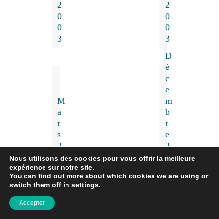
2
2
0
0
0
0
3
3
D
é
c
e
M
m
a
b
r
r
s
e
2
2
0
0
Nous utilisons des cookies pour vous offrir la meilleure
expérience sur notre site.
0
0
You can find out more about which cookies we are using or
3
2
switch them off in
settings
.
N
Accepter
o
J