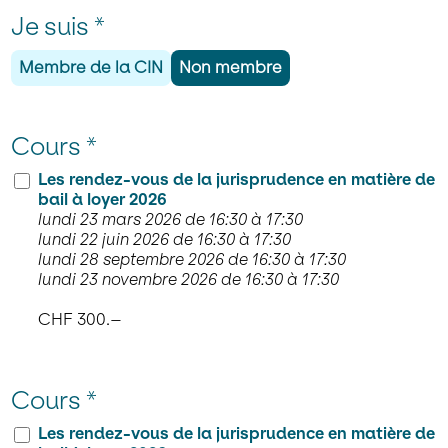
Inscription
lundi 23 novembre 2026 de 16:30 à 17:30
Je suis
*
cours
Animation
Membre de la CIN
Non membre
M. Jacques Ansermet, Me Géraldine Schmidt et
Me José Zilla.
Cours
*
Objectifs
Renseigner au fur et à mesure sur les nouveaux
Les rendez-vous de la jurisprudence en matière de
principes dégagés par les tribunaux dans un
bail à loyer 2026
exposé clair et concis ainsi que commenter
lundi 23 mars 2026 de 16:30 à 17:30
l’évolution jurisprudentielle.
lundi 22 juin 2026 de 16:30 à 17:30
lundi 28 septembre 2026 de 16:30 à 17:30
Public cible
lundi 23 novembre 2026 de 16:30 à 17:30
Gérants, avocats et propriétaires désirant suivre
CHF 300.–
l’évolution de l’application du droit du bail par les
tribunaux.
Lieu
Cours
*
Par Webinaire
Les rendez-vous de la jurisprudence en matière de