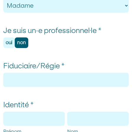
Je suis un·e professionnel·le
*
oui
non
Fiduciaire/Régie
*
Identité
*
Prénom
Nom
Prénom
Nom