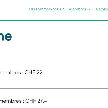
Qui sommes-nous ?
Membres
Servic
ne
membres : CHF 22.–
oyer d’habitation ainsi que la notification d
cliquant sur le bouton ci-dessous.
membres : CHF 27.–