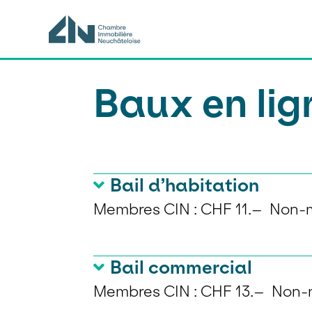
Baux en lig
Bail d’habitation
Membres CIN : CHF 11.– Non-
Vous pouvez remplir le
bail à l
Bail commercial
d’un nouveau bail
en ligne en 
Membres CIN : CHF 13.– Non-