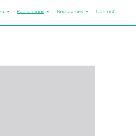
es
Publications
Ressources
Contact