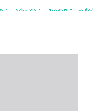
es
Publications
Ressources
Contact