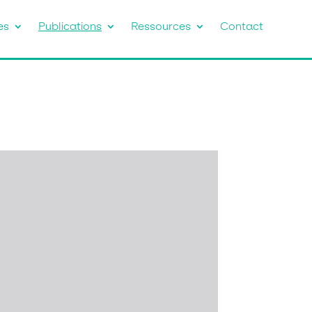
es
Publications
Ressources
Contact