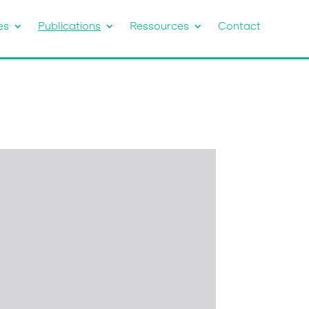
es
Publications
Ressources
Contact